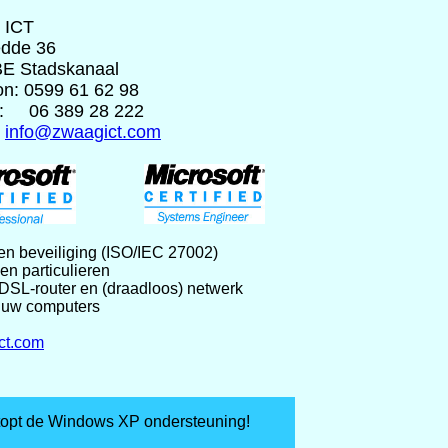
 ICT
dde 36
BE Stadskanaal
on: 0599 61 62 98
l: 06 389 28 222
:
info@zwaagict.com
 en beveiliging (ISO/IEC 27002)
 particulieren
-router en (draadloos) netwerk
uw computers
ct.com
stopt de Windows XP ondersteuning!