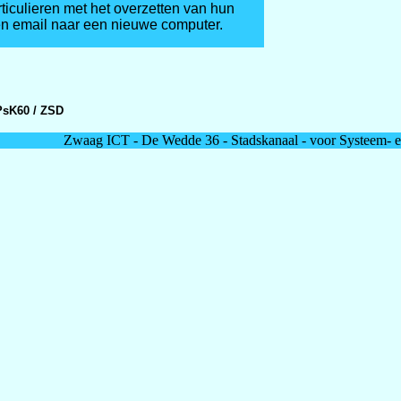
ticulieren met het overzetten van hun
n email naar een nieuwe computer.
sK60 / ZSD
Zwaag ICT - De Wedde 36 - Stadskanaal - voor Systeem- en